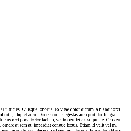
 ultricies. Quisque lobortis leo vitae dolor dictum, a blandit orci
bortis, aliquet arcu. Donec cursus egestas arcu porttitor feugiat.
 luctus orci porta tortor lacinia, vel imperdiet ex vulputate. Cras eu
 ornare at sem at, imperdiet congue lectus. Etiam id velit vel mi
 Donec ipsum turpis, placerat sed sem non, feugiat fermentum libero.