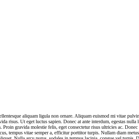
ellentesque aliquam ligula non ornare. Aliquam euismod mi vitae pulvinar
da risus. Ut eget luctus sapien. Donec at ante interdum, egestas nulla lo
ia. Proin gravida molestie felis, eget consectetur risus ultricies ac. Donec
us, tempus vitae semper a, efficitur porttitor turpis. Nullam diam metus,
aliquet. Nulla arcu purus, sodales in tempus lacinia, congue vel turpis.