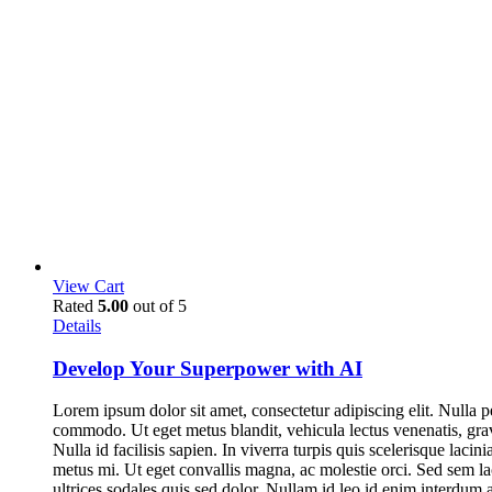
View Cart
Rated
5.00
out of 5
Details
Develop Your Superpower with AI
Lorem ipsum dolor sit amet, consectetur adipiscing elit. Nulla p
commodo. Ut eget metus blandit, vehicula lectus venenatis, gravi
Nulla id facilisis sapien. In viverra turpis quis scelerisque lacin
metus mi. Ut eget convallis magna, ac molestie orci. Sed sem lac
ultrices sodales quis sed dolor. Nullam id leo id enim interdum 