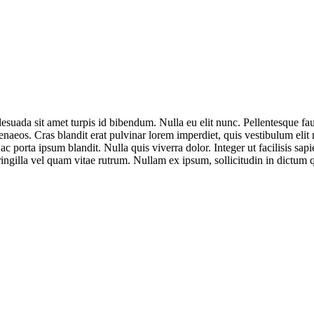
esuada sit amet turpis id bibendum. Nulla eu elit nunc. Pellentesque fauc
enaeos. Cras blandit erat pulvinar lorem imperdiet, quis vestibulum elit
 ac porta ipsum blandit. Nulla quis viverra dolor. Integer ut facilisis 
fringilla vel quam vitae rutrum. Nullam ex ipsum, sollicitudin in dictum q