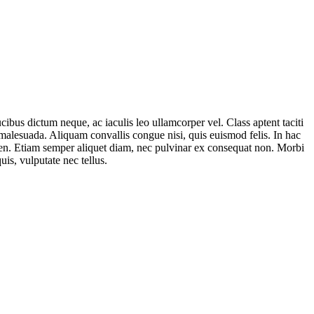
ibus dictum neque, ac iaculis leo ullamcorper vel. Class aptent taciti
 malesuada. Aliquam convallis congue nisi, quis euismod felis. In hac
sapien. Etiam semper aliquet diam, nec pulvinar ex consequat non. Morbi
uis, vulputate nec tellus.