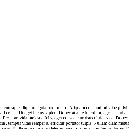
ellentesque aliquam ligula non ornare. Aliquam euismod mi vitae pulvinar
da risus. Ut eget luctus sapien. Donec at ante interdum, egestas nulla lo
ia. Proin gravida molestie felis, eget consectetur risus ultricies ac. Donec
us, tempus vitae semper a, efficitur porttitor turpis. Nullam diam metus,
aliquet. Nulla arcu purus, sodales in tempus lacinia, congue vel turpis.