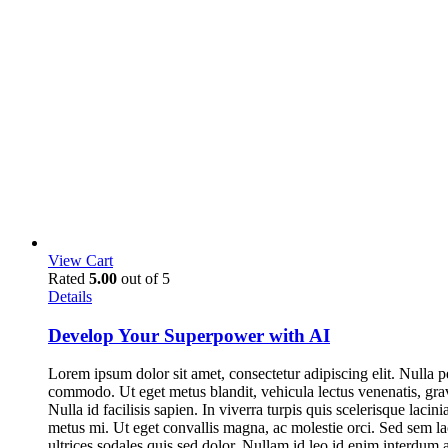
View Cart
Rated
5.00
out of 5
Details
Develop Your Superpower with AI
Lorem ipsum dolor sit amet, consectetur adipiscing elit. Nulla p
commodo. Ut eget metus blandit, vehicula lectus venenatis, gravi
Nulla id facilisis sapien. In viverra turpis quis scelerisque lacin
metus mi. Ut eget convallis magna, ac molestie orci. Sed sem lac
ultrices sodales quis sed dolor. Nullam id leo id enim interdum 