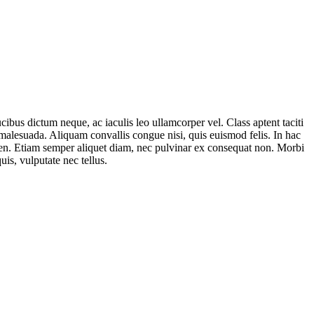
ibus dictum neque, ac iaculis leo ullamcorper vel. Class aptent taciti
 malesuada. Aliquam convallis congue nisi, quis euismod felis. In hac
sapien. Etiam semper aliquet diam, nec pulvinar ex consequat non. Morbi
uis, vulputate nec tellus.