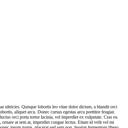
 ultricies. Quisque lobortis leo vitae dolor dictum, a blandit orci
bortis, aliquet arcu. Donec cursus egestas arcu porttitor feugiat.
 luctus orci porta tortor lacinia, vel imperdiet ex vulputate. Cras eu
 ornare at sem at, imperdiet congue lectus. Etiam id velit vel mi
 Donec ipsum turpis, placerat sed sem non, feugiat fermentum libero.