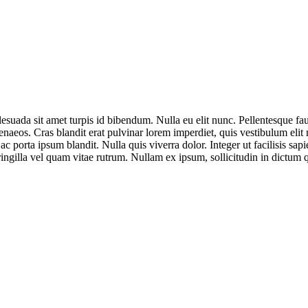
esuada sit amet turpis id bibendum. Nulla eu elit nunc. Pellentesque fauc
enaeos. Cras blandit erat pulvinar lorem imperdiet, quis vestibulum elit
 ac porta ipsum blandit. Nulla quis viverra dolor. Integer ut facilisis 
fringilla vel quam vitae rutrum. Nullam ex ipsum, sollicitudin in dictum q