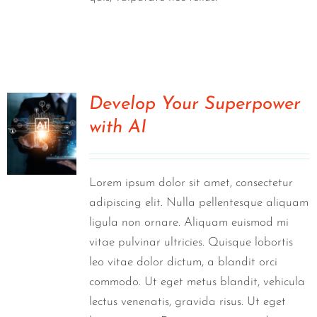
Develop Your Superpower
with AI
0
Lorem ipsum dolor sit amet, consectetur
adipiscing elit. Nulla pellentesque aliquam
ligula non ornare. Aliquam euismod mi
vitae pulvinar ultricies. Quisque lobortis
leo vitae dolor dictum, a blandit orci
commodo. Ut eget metus blandit, vehicula
lectus venenatis, gravida risus. Ut eget