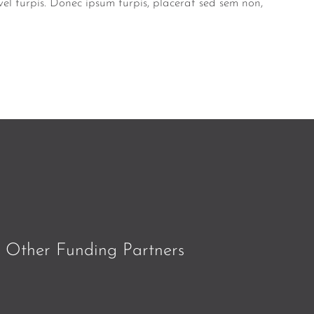
vel turpis. Donec ipsum turpis, placerat sed sem non,
Other Funding Partners