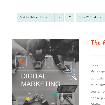
Sort by
Default Order
Show
12 Products
The 
Lorem ip
Pellente
conubia 
Aliquam 
porta ip
consequa
Nullam e