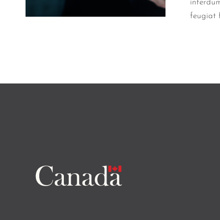
interdum
feugiat 