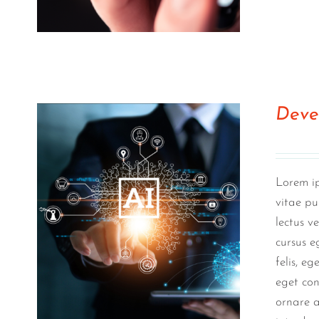
Deve
Lorem ip
vitae pu
lectus v
cursus e
felis, e
eget con
ornare a