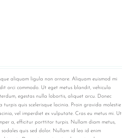
tesque aliquam ligula non ornare. Aliquam euismod mi
andit orci commodo. Ut eget metus blandit, vehicula
nterdum, egestas nulla lobortis, aliquet arcu. Donec
ra turpis quis scelerisque lacinia. Proin gravida molestie
 lacinia, vel imperdiet ex vulputate. Cras eu metus mi. Ut
per a, efficitur porttitor turpis. Nullam diam metus,
s sodales quis sed dolor. Nullam id leo id enim