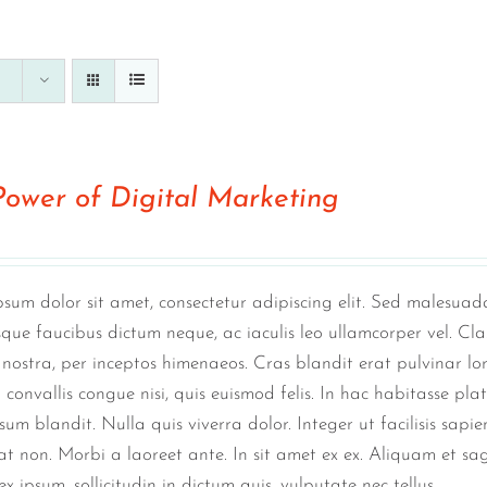
Power of Digital Marketing
sum dolor sit amet, consectetur adipiscing elit. Sed malesuada
sque faucibus dictum neque, ac iaculis leo ullamcorper vel. Cla
nostra, per inceptos himenaeos. Cras blandit erat pulvinar lo
convallis congue nisi, quis euismod felis. In hac habitasse pla
sum blandit. Nulla quis viverra dolor. Integer ut facilisis sap
t non. Morbi a laoreet ante. In sit amet ex ex. Aliquam et sagi
x ipsum, sollicitudin in dictum quis, vulputate nec tellus.