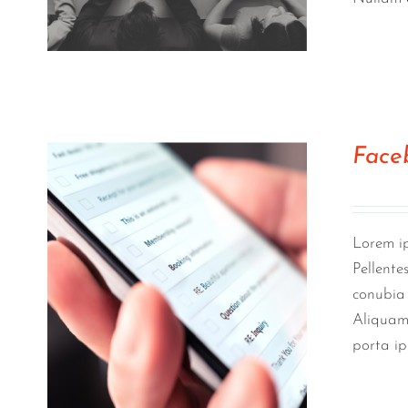
Face
Lorem ip
Pellente
conubia 
Aliquam 
porta ip