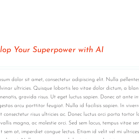
lop Your Superpower with AI
sum dolor sit amet, consectetur adipiscing elit. Nulla pellen
lvinar ultricies. Quisque lobortis leo vitae dolor dictum, a bl
enenatis, gravida risus. Ut eget luctus sapien. Donec at ante i
gestas arcu porttitor feugiat. Nulla id facilisis sapien. In viver
get consectetur risus ultricies ac. Donec luctus orci porta tortor
vallis magna, ac molestie orci. Sed sem lacus, tempus vitae sem
t sem at, imperdiet congue lectus. Etiam id velit vel mi ultrice