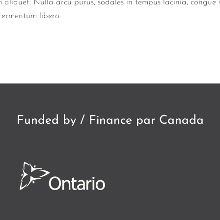
 aliquet. Nulla arcu purus, sodales in tempus lacinia, congue 
fermentum libero.
Funded by / Finance par Canada