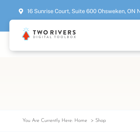
Skip
16 Sunrise Court, Suite 600 Ohsweken, ON
to
content
You Are Currently Here:
Home
Shop