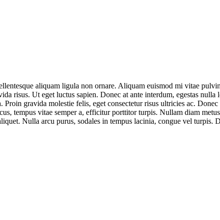
ellentesque aliquam ligula non ornare. Aliquam euismod mi vitae pulvinar
da risus. Ut eget luctus sapien. Donec at ante interdum, egestas nulla lo
ia. Proin gravida molestie felis, eget consectetur risus ultricies ac. Donec
us, tempus vitae semper a, efficitur porttitor turpis. Nullam diam metus,
aliquet. Nulla arcu purus, sodales in tempus lacinia, congue vel turpis.