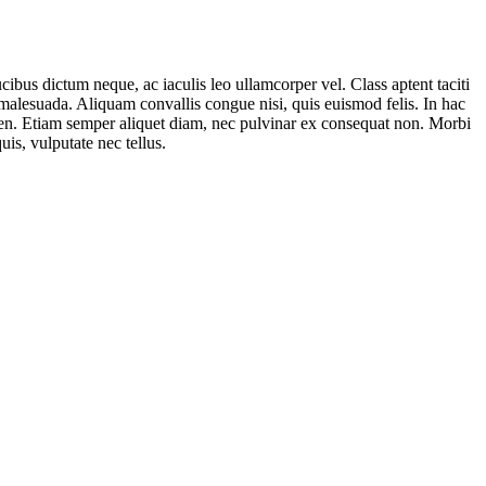
ibus dictum neque, ac iaculis leo ullamcorper vel. Class aptent taciti
 malesuada. Aliquam convallis congue nisi, quis euismod felis. In hac
sapien. Etiam semper aliquet diam, nec pulvinar ex consequat non. Morbi
uis, vulputate nec tellus.