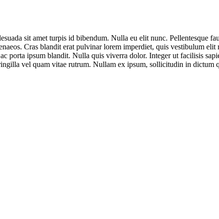
esuada sit amet turpis id bibendum. Nulla eu elit nunc. Pellentesque fauc
enaeos. Cras blandit erat pulvinar lorem imperdiet, quis vestibulum elit
 ac porta ipsum blandit. Nulla quis viverra dolor. Integer ut facilisis 
fringilla vel quam vitae rutrum. Nullam ex ipsum, sollicitudin in dictum q