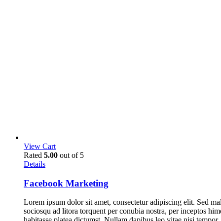
View Cart
Rated
5.00
out of 5
Details
Facebook Marketing
Lorem ipsum dolor sit amet, consectetur adipiscing elit. Sed mal
sociosqu ad litora torquent per conubia nostra, per inceptos him
habitasse platea dictumst. Nullam dapibus leo vitae nisi tempor, 