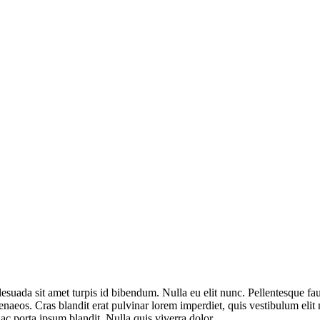
esuada sit amet turpis id bibendum. Nulla eu elit nunc. Pellentesque fauc
enaeos. Cras blandit erat pulvinar lorem imperdiet, quis vestibulum elit
ac porta ipsum blandit. Nulla quis viverra dolor.