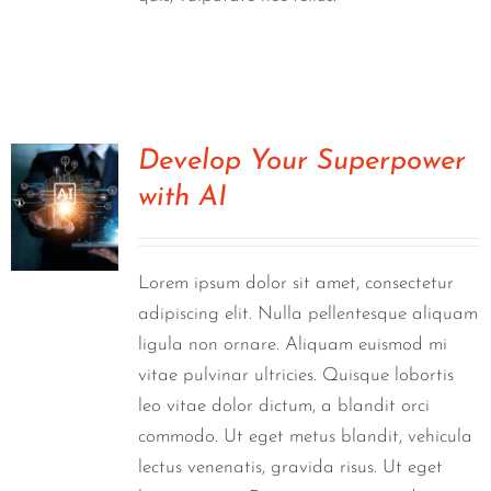
Develop Your Superpower
with AI
0
Lorem ipsum dolor sit amet, consectetur
adipiscing elit. Nulla pellentesque aliquam
ligula non ornare. Aliquam euismod mi
vitae pulvinar ultricies. Quisque lobortis
leo vitae dolor dictum, a blandit orci
commodo. Ut eget metus blandit, vehicula
lectus venenatis, gravida risus. Ut eget