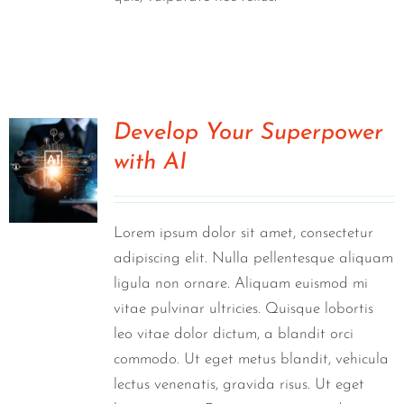
Develop Your Superpower
with AI
0
Lorem ipsum dolor sit amet, consectetur
adipiscing elit. Nulla pellentesque aliquam
ligula non ornare. Aliquam euismod mi
vitae pulvinar ultricies. Quisque lobortis
leo vitae dolor dictum, a blandit orci
commodo. Ut eget metus blandit, vehicula
lectus venenatis, gravida risus. Ut eget